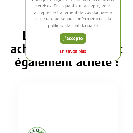
services. En cliquant sur j’accepte, vous
acceptez le traitement de vos données à
caractère personnel conformément à la
politique de confidentialité
Les clients ayant
J’accepte
acheté cet article ont
En savoir plus
également acheté :